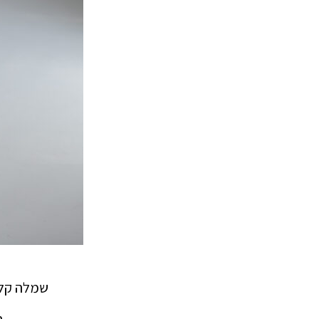
שמלה קל
ה