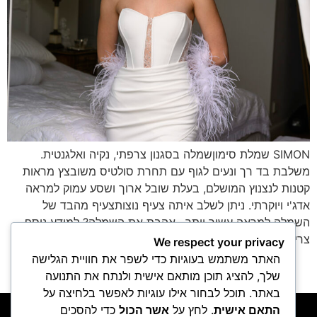
SIMON שמלת סימוןשמלה בסגנון צרפתי, נקיה ואלגנטית.
משלבת בד רך ונעים לגוף עם תחרת סולטיס משובצץ מראות
קטנות לנצנוץ המושלם, בעלת שובל ארוך ושסע עמוק למראה
אדג'י ויוקרתי. ניתן לשלב איתה צעיף נוצותצעיף מהבד של
השמלה למראה עשיר יותר. אהבת את השמלה? למידע נוסף
צרי קשר או השאירי פרטים ונחזור אליך Whatsapp Phone-alt
We respect your privacy
האתר משתמש בעוגיות כדי לשפר את חוויית הגלישה
חדשים
→
שלך, להציג תוכן מותאם אישית ולנתח את התנועה
באתר. תוכל לבחור אילו עוגיות לאפשר בלחיצה על
יצירת קשר
התאם אישית
. לחץ על
אשר הכול
כדי להסכים